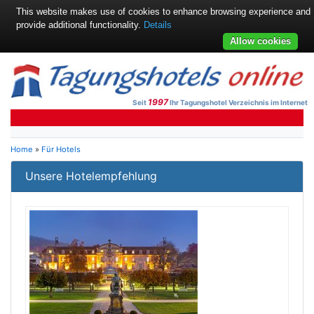
This website makes use of cookies to enhance browsing experience and
provide additional functionality.
Details
Allow cookies
1997
Seit
Ihr Tagungshotel Verzeichnis im Internet
Home
»
Für Hotels
Unsere Hotelempfehlung