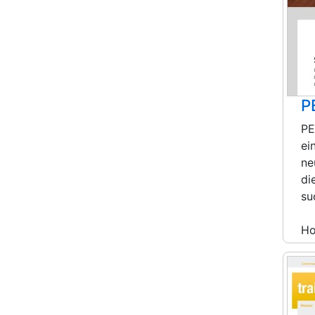
P
PE
ei
ne
di
su
H