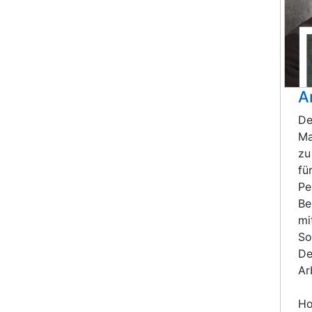
A
De
Ma
zu
fü
Pe
Be
mi
So
De
Ar
H