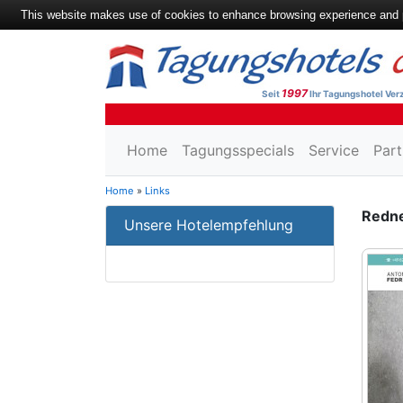
This website makes use of cookies to enhance browsing experience and pr
1997
Seit
Ihr Tagungshotel Verz
Home
Tagungsspecials
Service
Part
Home
»
Links
Redne
Unsere Hotelempfehlung