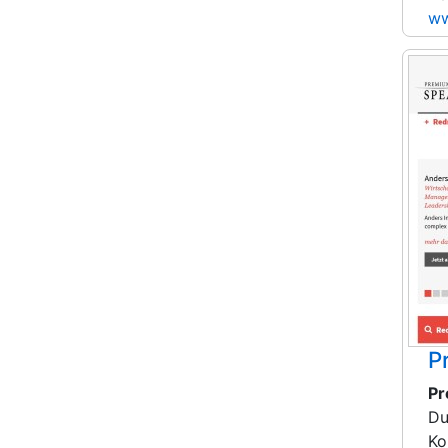
ww
P
Pr
Du
Ko