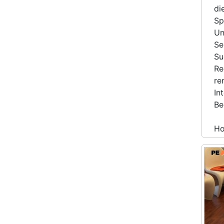
di
Sp
Un
Se
Su
Re
re
In
Be
H