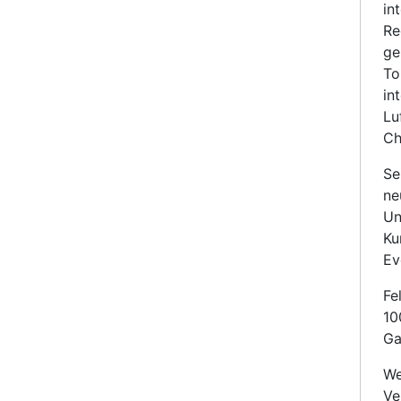
in
Re
ge
To
in
Lu
Ch
Se
ne
Un
Ku
Ev
Fe
10
Ga
We
Ve