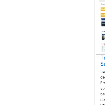
T
S
tr
de
Er
vo
be
de