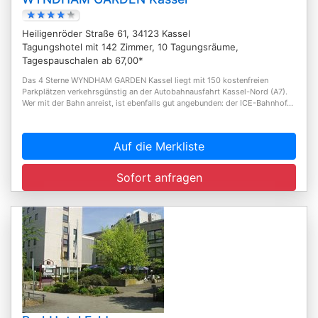
Heiligenröder Straße 61, 34123 Kassel
Tagungshotel mit 142 Zimmer, 10 Tagungsräume,
Tagespauschalen ab 67,00*
Das 4 Sterne WYNDHAM GARDEN Kassel liegt mit 150 kostenfreien
Parkplätzen verkehrsgünstig an der Autobahnausfahrt Kassel-Nord (A7).
Wer mit der Bahn anreist, ist ebenfalls gut angebunden: der ICE-Bahnhof...
Auf die Merkliste
Sofort anfragen