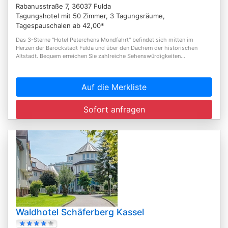
Rabanusstraße 7, 36037 Fulda
Tagungshotel mit 50 Zimmer, 3 Tagungsräume,
Tagespauschalen ab 42,00*
Das 3-Sterne "Hotel Peterchens Mondfahrt" befindet sich mitten im
Herzen der Barockstadt Fulda und über den Dächern der historischen
Altstadt. Bequem erreichen Sie zahlreiche Sehenswürdigkeiten...
Auf die Merkliste
Sofort anfragen
Waldhotel Schäferberg Kassel