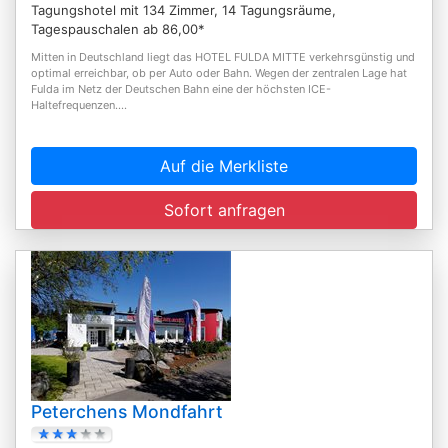
Tagungshotel mit 134 Zimmer, 14 Tagungsräume,
Tagespauschalen ab 86,00*
Mitten in Deutschland liegt das HOTEL FULDA MITTE verkehrsgünstig und
optimal erreichbar, ob per Auto oder Bahn. Wegen der zentralen Lage hat
Fulda im Netz der Deutschen Bahn eine der höchsten ICE-
Haltefrequenzen....
Auf die Merkliste
Sofort anfragen
Peterchens Mondfahrt