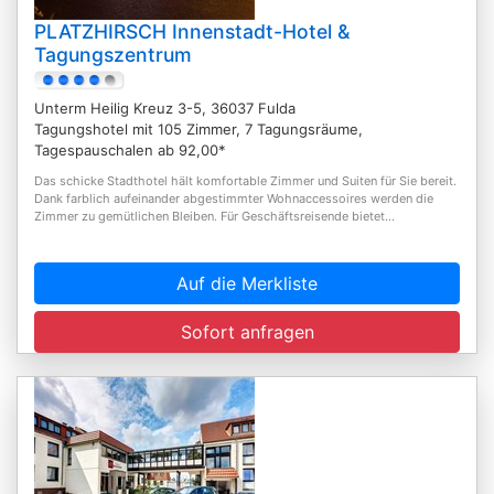
PLATZHIRSCH Innenstadt-Hotel &
Tagungszentrum
Unterm Heilig Kreuz 3-5, 36037 Fulda
Tagungshotel mit 105 Zimmer, 7 Tagungsräume,
Tagespauschalen ab 92,00*
Das schicke Stadthotel hält komfortable Zimmer und Suiten für Sie bereit.
Dank farblich aufeinander abgestimmter Wohnaccessoires werden die
Zimmer zu gemütlichen Bleiben. Für Geschäftsreisende bietet...
Auf die Merkliste
Sofort anfragen