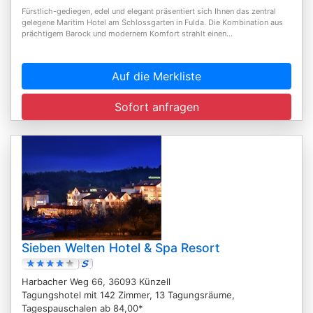
Fürstlich-gediegen, edel und elegant präsentiert sich Ihnen das zentral
gelegene Maritim Hotel am Schlossgarten in Fulda. Die Kombination aus
prächtigem Barock und modernem Komfort strahlt einen...
Auf die Merkliste
Sofort anfragen
Sieben Welten Hotel & Spa Resort
Harbacher Weg 66, 36093 Künzell
Tagungshotel mit 142 Zimmer, 13 Tagungsräume,
Tagespauschalen ab 84,00*