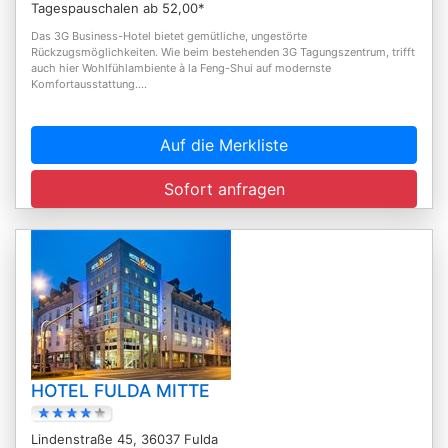
Tagespauschalen ab 52,00*
Das 3G Business-Hotel bietet gemütliche, ungestörte
Rückzugsmöglichkeiten. Wie beim bestehenden 3G Tagungszentrum, trifft
auch hier Wohlfühlambiente à la Feng-Shui auf modernste
Komfortausstattung....
Auf die Merkliste
Sofort anfragen
HOTEL FULDA MITTE
Lindenstraße 45, 36037 Fulda