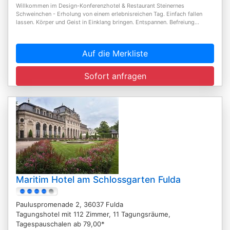
Willkommen im Design-Konferenzhotel & Restaurant Steinernes
Schweinchen - Erholung von einem erlebnisreichen Tag. Einfach fallen
lassen. Körper und Geist in Einklang bringen. Entspannen. Befreiung...
Auf die Merkliste
Sofort anfragen
Maritim Hotel am Schlossgarten Fulda
Pauluspromenade 2, 36037 Fulda
Tagungshotel mit 112 Zimmer, 11 Tagungsräume,
Tagespauschalen ab 79,00*