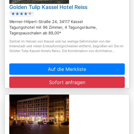
Golden Tulip Kassel Hotel Reiss
Werner-Hilpert-Straße 24, 34117 Kassel
Tagungshotel mit 96 Zimmer, 4 Tagungsräume,
Tagespauschalen ab 89,00*
Zentral im Herzen von Kassel und nur wenige Gehminuten von der
Innenstadt und vielen Einkaufsmöglichkeiten entfernt, begrüßen wir Sie im
Golden Tulip Kassel Hotels Reiss. Die Kombination von Architektur...
Auf die Merkliste
Sofort anfragen