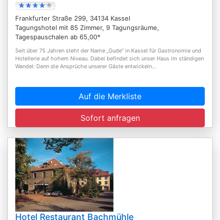
Frankfurter Straße 299, 34134 Kassel
Tagungshotel mit 85 Zimmer, 9 Tagungsräume,
Tagespauschalen ab 65,00*
Seit über 75 Jahren steht der Name „Gude” in Kassel für Gastronomie und
Hotellerie auf hohem Niveau. Dabei befindet sich unser Haus im ständigen
Wandel: Denn die Ansprüche unserer Gäste entwickeln...
Auf die Merkliste
Sofort anfragen
Hotel Restaurant Bachmühle