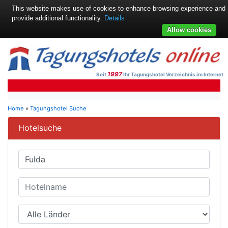
This website makes use of cookies to enhance browsing experience and
provide additional functionality.
Details
Allow cookies
1997
Seit
Ihr Tagungshotel Verzeichnis im Internet
Home
»
Tagungshotel Suche
Hotelsuche