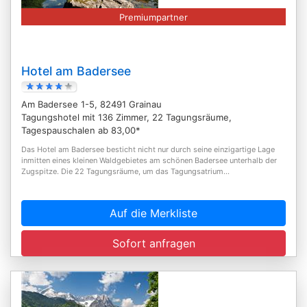
Premiumpartner
Hotel am Badersee
Am Badersee 1-5, 82491 Grainau
Tagungshotel mit 136 Zimmer, 22 Tagungsräume,
Tagespauschalen ab 83,00*
Das Hotel am Badersee besticht nicht nur durch seine einzigartige Lage
inmitten eines kleinen Waldgebietes am schönen Badersee unterhalb der
Zugspitze. Die 22 Tagungsräume, um das Tagungsatrium...
Auf die Merkliste
Sofort anfragen