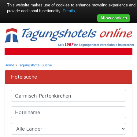
This website makes use of cookies to enhance browsing experience and
provide additional functionality.
Details
Allow cookies
1997
Seit
Ihr Tagungshotel Verzeichnis im Internet
Home
»
Tagungshotel Suche
Hotelsuche