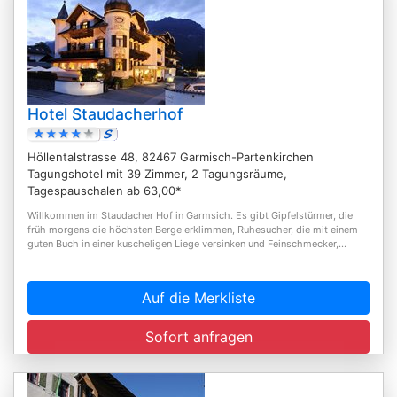
Hotel Staudacherhof
Höllentalstrasse 48, 82467 Garmisch-Partenkirchen
Tagungshotel mit 39 Zimmer, 2 Tagungsräume,
Tagespauschalen ab 63,00*
Willkommen im Staudacher Hof in Garmsich. Es gibt Gipfelstürmer, die
früh morgens die höchsten Berge erklimmen, Ruhesucher, die mit einem
guten Buch in einer kuscheligen Liege versinken und Feinschmecker,...
Auf die Merkliste
Sofort anfragen