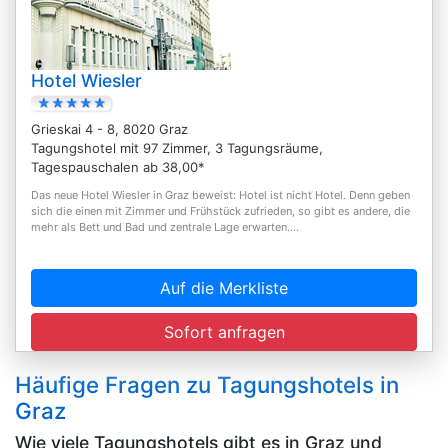
Hotel Wiesler
Grieskai 4 - 8, 8020 Graz
Tagungshotel mit 97 Zimmer, 3 Tagungsräume,
Tagespauschalen ab 38,00*
Das neue Hotel Wiesler in Graz beweist: Hotel ist nicht Hotel. Denn geben
sich die einen mit Zimmer und Frühstück zufrieden, so gibt es andere, die
mehr als Bett und Bad und zentrale Lage erwarten....
Auf die Merkliste
Sofort anfragen
Häufige Fragen zu Tagungshotels in
Graz
Wie viele Tagungshotels gibt es in Graz und