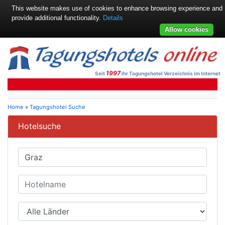
This website makes use of cookies to enhance browsing experience and
provide additional functionality.
Details
Allow cookies
1997
Seit
Ihr Tagungshotel Verzeichnis im Internet
Home
»
Tagungshotel Suche
Hotelsuche