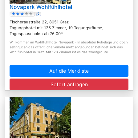
Novapark Wohlfühlhotel
Fischeraustraße 22, 8051 Graz
Tagungshotel mit 125 Zimmer, 19 Tagungsräume,
Tagespauschalen ab 76,00*
Willkommen im Wohlfühlhotel Novapark - In absoluter Ruhelage und doch
sehr gut an das öffentliche Verkehrsnetz angebunden befindet sich das
Wohlfühlhotel in Graz. Mit 128 Zimmer ist es das zweitgrößte...
Auf die Merkliste
Sofort anfragen