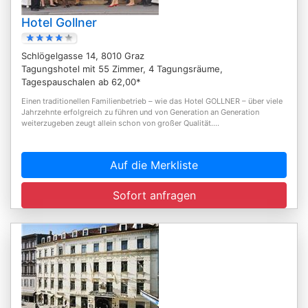
Hotel Gollner
Schlögelgasse 14, 8010 Graz
Tagungshotel mit 55 Zimmer, 4 Tagungsräume,
Tagespauschalen ab 62,00*
Einen traditionellen Familienbetrieb – wie das Hotel GOLLNER – über viele
Jahrzehnte erfolgreich zu führen und von Generation an Generation
weiterzugeben zeugt allein schon von großer Qualität....
Auf die Merkliste
Sofort anfragen