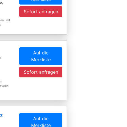
e,
Sofort anfragen
ten und
d
Auf die
am
Merkliste
Sofort anfragen
em
zvolle
nz
Auf die
Merkliste