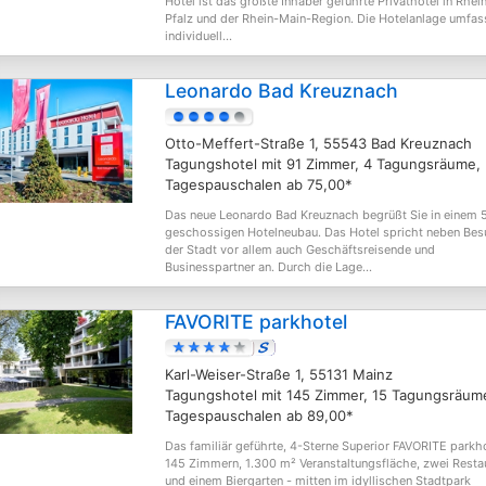
Hotel ist das größte Inhaber geführte Privathotel in Rhei
Pfalz und der Rhein-Main-Region. Die Hotelanlage umfas
individuell...
Leonardo Bad Kreuznach
Otto-Meffert-Straße 1, 55543 Bad Kreuznach
Tagungshotel mit 91 Zimmer, 4 Tagungsräume,
Tagespauschalen ab 75,00*
Das neue Leonardo Bad Kreuznach begrüßt Sie in einem 
geschossigen Hotelneubau. Das Hotel spricht neben Bes
der Stadt vor allem auch Geschäftsreisende und
Businesspartner an. Durch die Lage...
FAVORITE parkhotel
Karl-Weiser-Straße 1, 55131 Mainz
Tagungshotel mit 145 Zimmer, 15 Tagungsräum
Tagespauschalen ab 89,00*
Das familiär geführte, 4-Sterne Superior FAVORITE parkho
145 Zimmern, 1.300 m² Veranstaltungsfläche, zwei Resta
und einem Biergarten - mitten im idyllischen Stadtpark