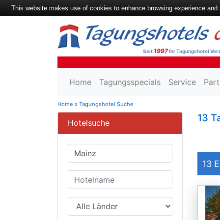
This website makes use of cookies to enhance browsing experience and pr
1997
Seit
Ihr Tagungshotel Verz
Home
Tagungsspecials
Service
Part
Home
»
Tagungshotel Suche
13 T
Hotelsuche
13
E