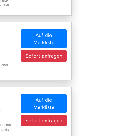
nland-
st 150
Auf die
Merkliste
Sofort anfragen
5-
ucher
Auf die
Merkliste
e,
Sofort anfragen
tel mit
urants