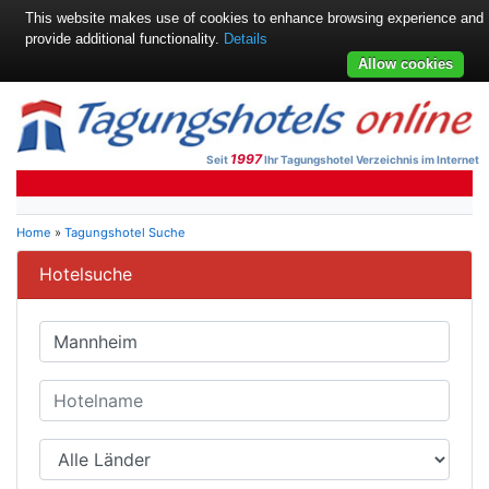
This website makes use of cookies to enhance browsing experience and
provide additional functionality.
Details
Allow cookies
1997
Seit
Ihr Tagungshotel Verzeichnis im Internet
Home
»
Tagungshotel Suche
Hotelsuche