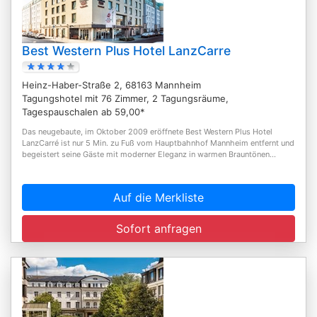
Best Western Plus Hotel LanzCarre
Heinz-Haber-Straße 2, 68163 Mannheim
Tagungshotel mit 76 Zimmer, 2 Tagungsräume,
Tagespauschalen ab 59,00*
Das neugebaute, im Oktober 2009 eröffnete Best Western Plus Hotel
LanzCarré ist nur 5 Min. zu Fuß vom Hauptbahnhof Mannheim entfernt und
begeistert seine Gäste mit moderner Eleganz in warmen Brauntönen...
Auf die Merkliste
Sofort anfragen