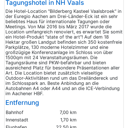
Tagungshotel in NH Vaals
Die Hotel-Location "Bilderberg Kasteel Vaalsbroek" in
der Euregio Aachen am Drei-Länder-Eck ist ein sehr
beliebtes Haus für internationale Tagungen oder
Meetings. Von Mai 2016 bis März 2017 wurde die
Location umfangreich renoviert, es erwartet Sie somit
ein Hotel-Produkt "state of the art"! Auf dem 18
Hektar großen Landgut befinden sich 350 kostenfreie
Parkplätze, 130 moderne Hotelzimmer und eine
großzügige Konferenzanlage im Schloss von über
1500qm mit 24 Veranstaltungsräumen. Die
Tagungsräume sind PKW-befahrbar und bieten
ausreichend Platz für besondere Präsentationen aller
Art. Die Location bietet zusätzlich vielseitige
Outdoor-Aktivitäten rund um das Dreiländereck und
im Schlosspark an. Beste Anbindung an die
Autobahnen A4 oder A44 und an die ICE-Verbindung
im Aachener HBF.
Entfernung
Bahnhof
7,00 km
Innenstadt
1,70 km
Flughafen
22,50 km