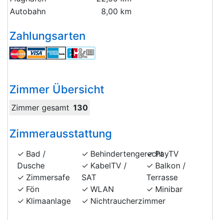
Autobahn
8,00 km
Zahlungsarten
Zimmer Übersicht
Zimmer gesamt
130
Zimmerausstattung
Bad /
Behindertengerecht
PayTV
Dusche
KabelTV /
Balkon /
Zimmersafe
SAT
Terrasse
Fön
WLAN
Minibar
Klimaanlage
Nichtraucherzimmer