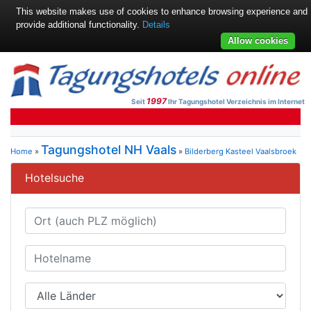
This website makes use of cookies to enhance browsing experience and
provide additional functionality.
Details
Allow cookies
1997
Seit
Ihr Tagungshotel Verzeichnis im Internet
Tagungshotel NH Vaals
Home
»
»
Bilderberg Kasteel Vaalsbroek
Hotelsuche